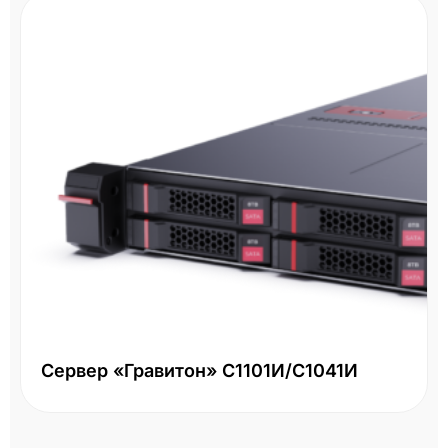
СХД HPE MSA 2060 R0Q73A - 16
LFF
Два контроллера 16Gb FC, большой форм-
41И