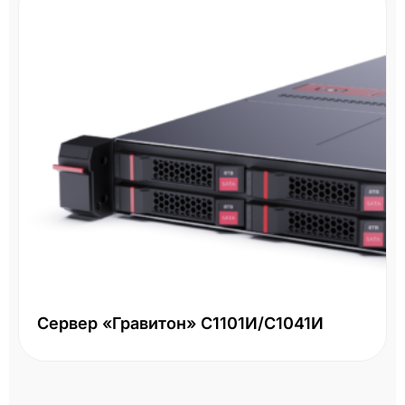
Сервер «Гравитон» С1101И/С1041И