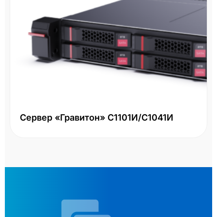
Сервер «Гравитон» С1101И/С1041И