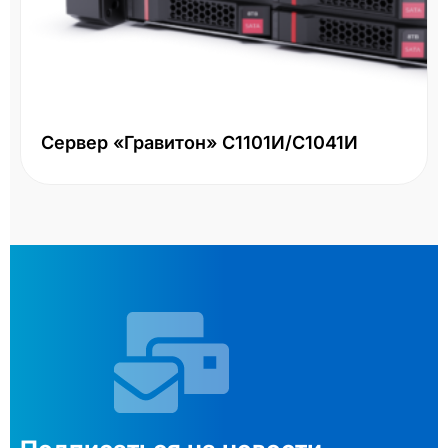
Сервер «Гравитон» С1101И/С1041И