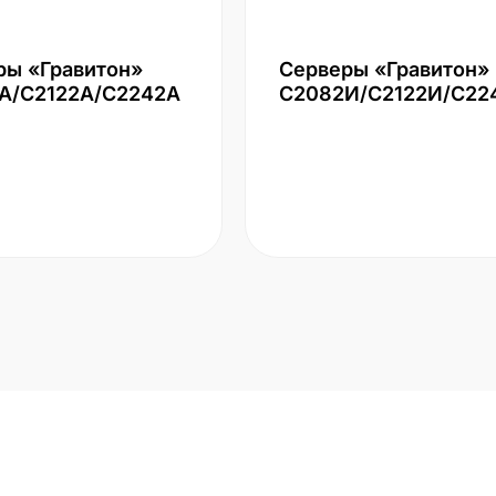
ры «Гравитон»
Серверы «Гравитон»
А/С2122А/С2242А
С2082И/С2122И/С22