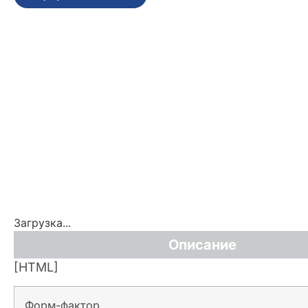
Загрузка...
Описание
[HTML]
Форм-фактор