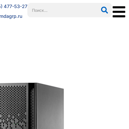
5) 477-53-27
mdagrp.ru