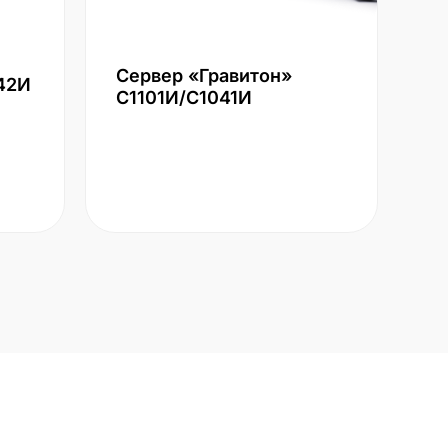
Сервер «Гравитон»
42И
С1101И/С1041И