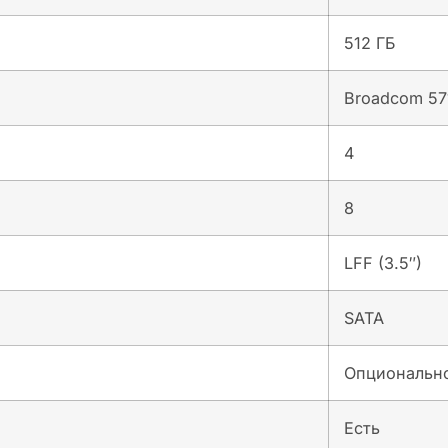
512 ГБ
Broadcom 571
4
8
LFF (3.5″)
SATA
Опциональн
Есть