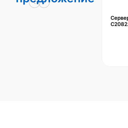
Серве
С2082