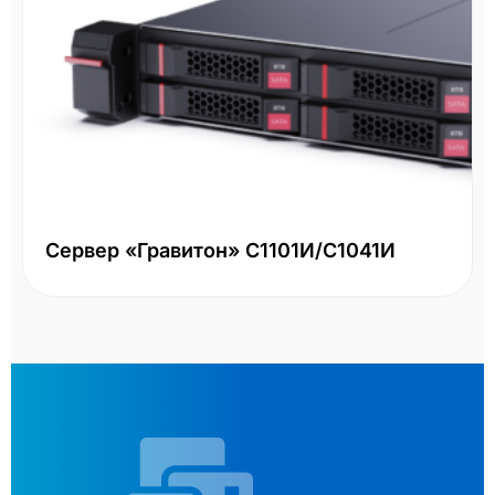
Сервер «Гравитон» С1101И/С1041И