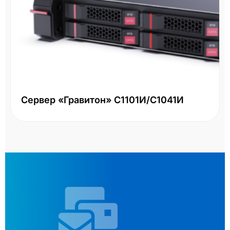
Сервер «Гравитон» С1101И/С1041И