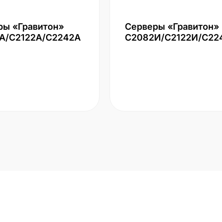
ры «Гравитон»
Серверы «Гравитон»
А/С2122А/С2242А
С2082И/С2122И/С22