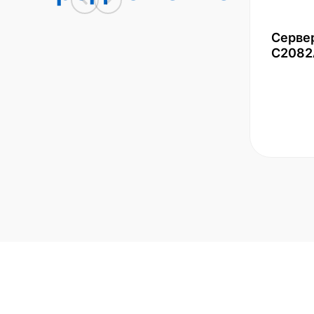
Серве
С2082