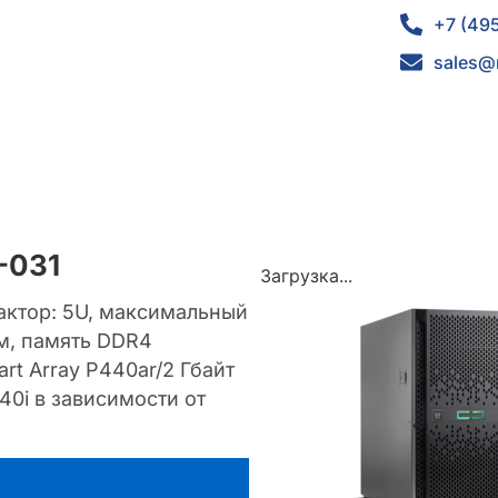
+7 (49
sales@
-031
Загрузка...
фактор: 5U, максимальный
м, память DDR4
rt Array P440ar/2 Гбайт
40i в зависимости от