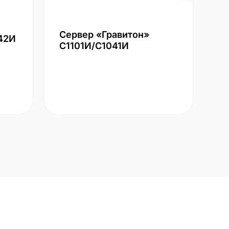
Сервер «Гравитон»
42И
С1101И/С1041И