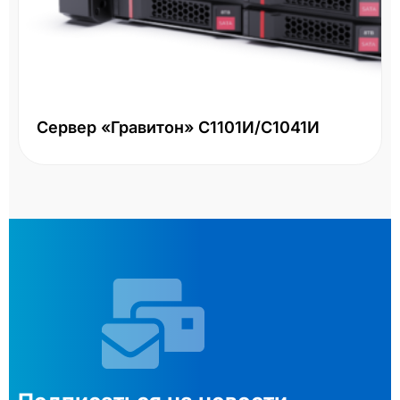
Сервер «Гравитон» С1101И/С1041И