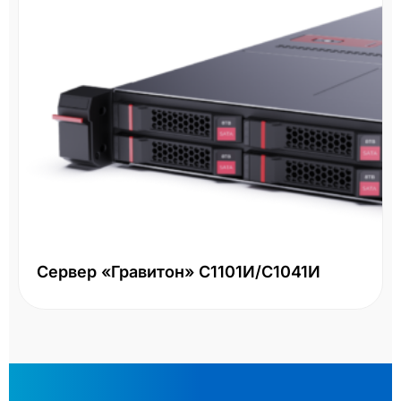
Сервер «Гравитон» С1101И/С1041И