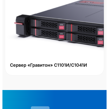
Сервер «Гравитон» С1101И/С1041И