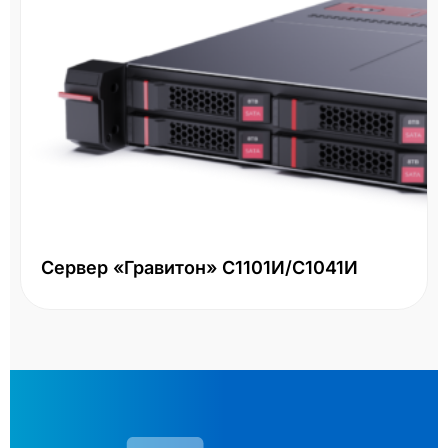
Сервер «Гравитон» С1101И/С1041И