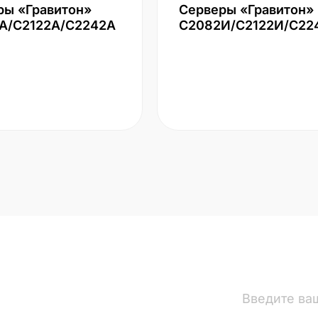
ры «Гравитон»
Серверы «Гравитон»
А/С2122А/С2242А
С2082И/С2122И/С22
вости