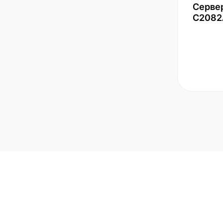
Серве
С2082
Подписаться на но