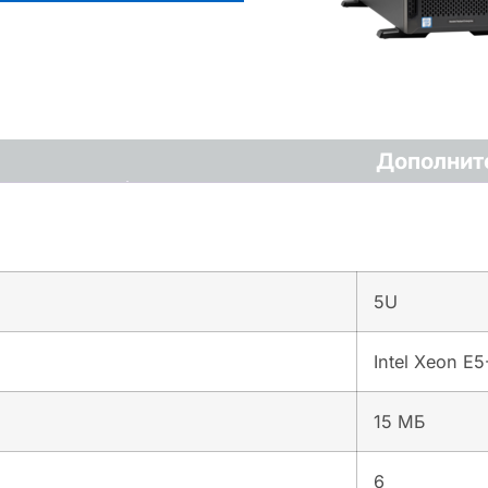
Дополнит
5U
Intel Xeon E
15 МБ
6