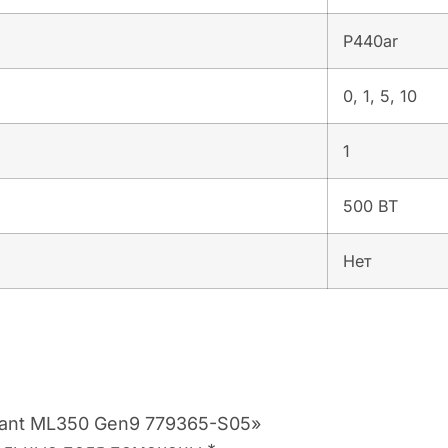
P440ar
0, 1, 5, 10
1
500 ВТ
Нет
liant ML350 Gen9 779365-S05»