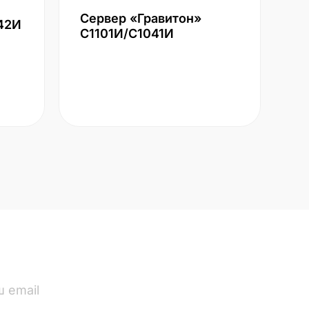
Сервер «Гравитон»
42И
С1101И/С1041И
ПОДПИСАТЬСЯ