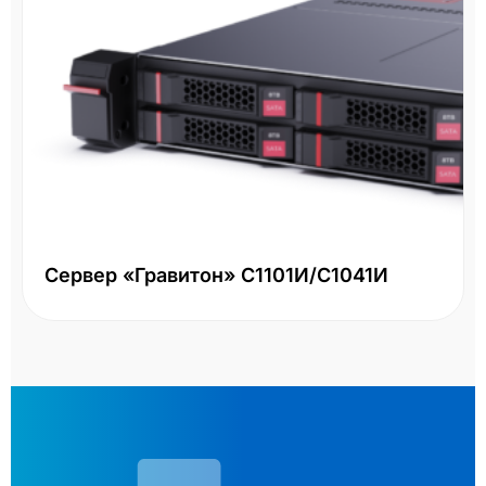
Сервер «Гравитон» С1101И/С1041И