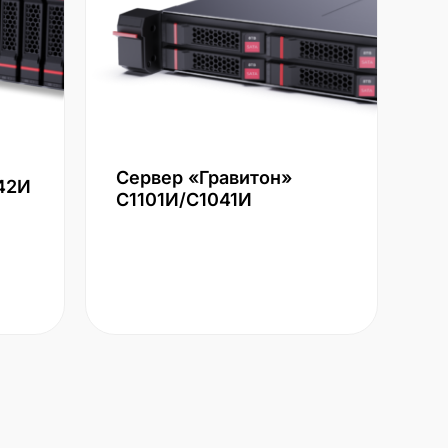
Сервер «Гравитон»
42И
С1101И/С1041И