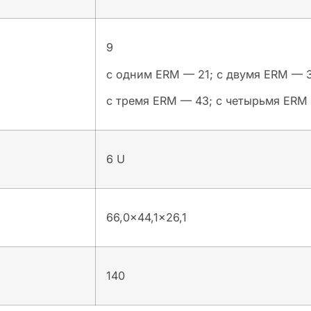
9
с одним ERM — 21; с двумя ERM — 
с тремя ERM — 43; с четырьмя ERM
6 U
66,0×44,1×26,1
140