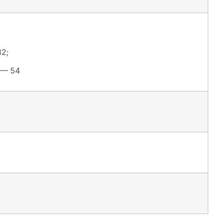
32;
 — 54