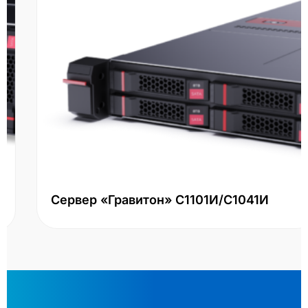
Сервер «Гравитон» С1101И/С1041И