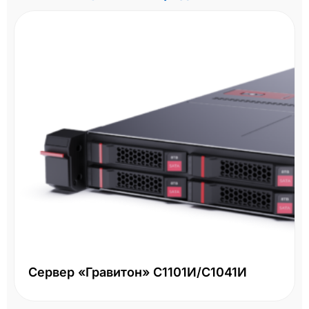
Сервер «Гравитон» С1101И/С1041И