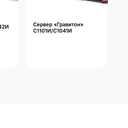
Сервер «Гравитон»
42И
С1101И/С1041И