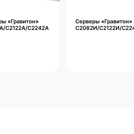
ры «Гравитон»
Серверы «Гравитон»
А/С2122А/С2242А
С2082И/С2122И/С22