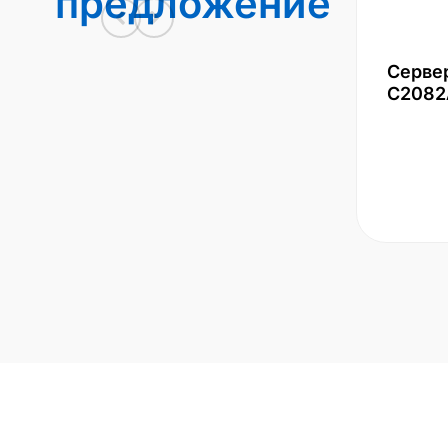
предложение
Серве
С2082