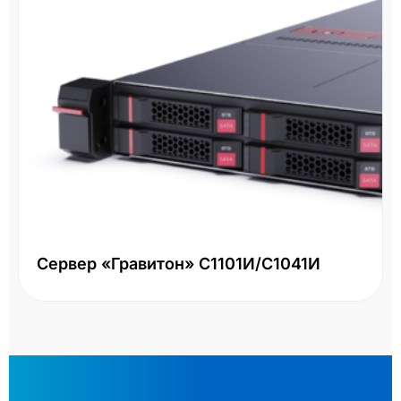
Сервер «Гравитон» С1101И/С1041И