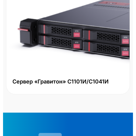
Сервер «Гравитон» С1101И/С1041И