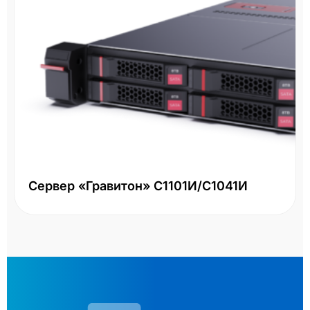
Сервер «Гравитон» С1101И/С1041И