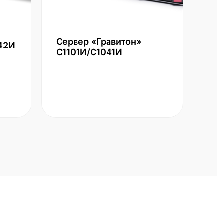
Сервер «Гравитон»
42И
С1101И/С1041И