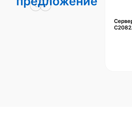
предложение
Серве
С2082