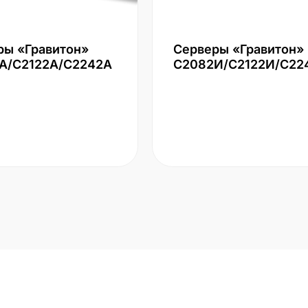
ры «Гравитон»
Серверы «Гравитон»
А/С2122А/С2242А
С2082И/С2122И/С22