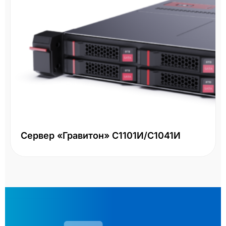
Сервер «Гравитон» С1101И/С1041И