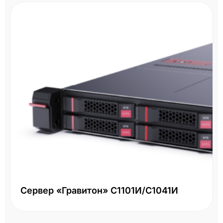
Сервер «Гравитон» С1101И/С1041И