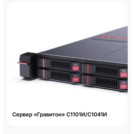
Сервер «Гравитон» С1101И/С1041И