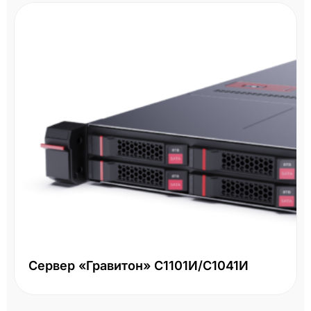
Сервер «Гравитон» С1101И/С1041И