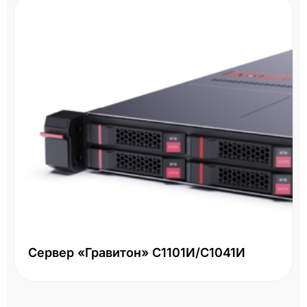
Сервер «Гравитон» С1101И/С1041И