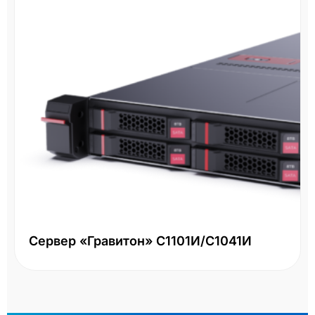
Сервер «Гравитон» С1101И/С1041И