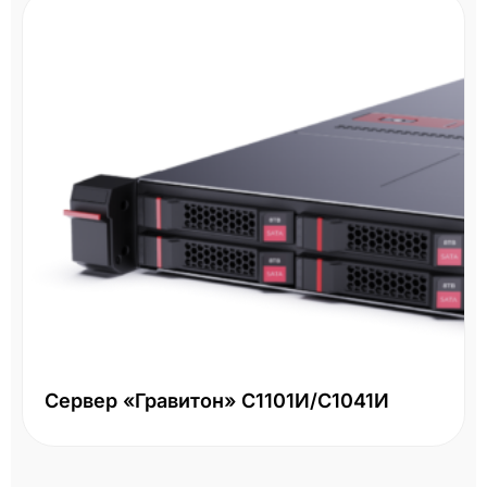
Сервер «Гравитон» С1101И/С1041И