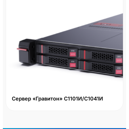
Сервер «Гравитон» С1101И/С1041И