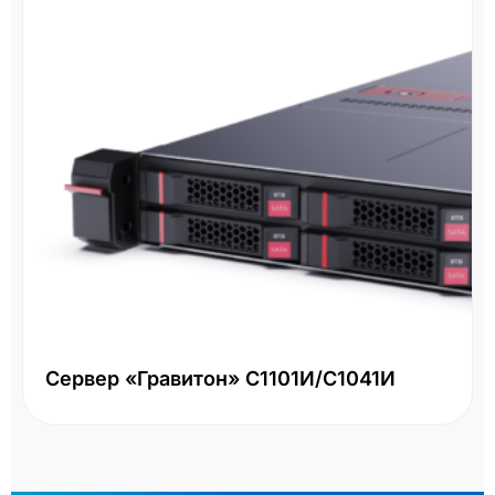
Сервер «Гравитон» С1101И/С1041И