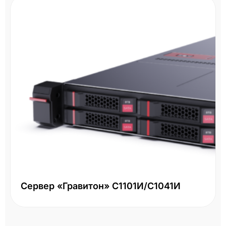
Сервер «Гравитон» С1101И/С1041И