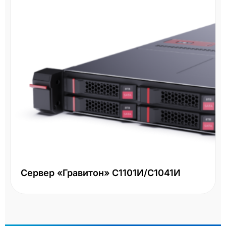
Сервер «Гравитон» С1101И/С1041И