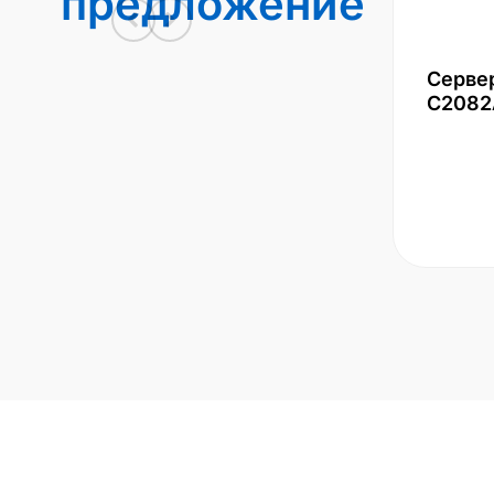
предложение
Серве
С2082