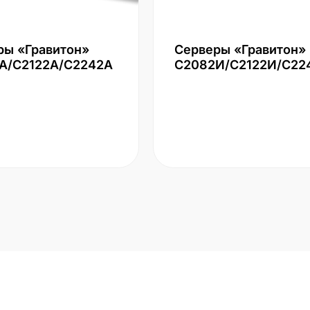
ры «Гравитон»
Серверы «Гравитон»
А/С2122А/С2242А
С2082И/С2122И/С22