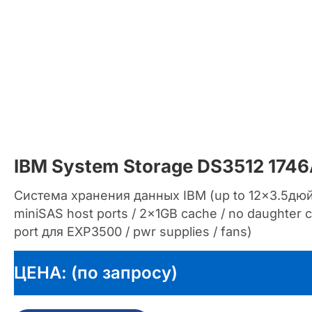
IBM System Storage DS3512 174
Система хранения данных IBM (up to 12×3.5дю
miniSAS host ports / 2x1GB cache / no daughter c
port для EXP3500 / pwr supplies / fans)
ЦЕНА: (по запросу)