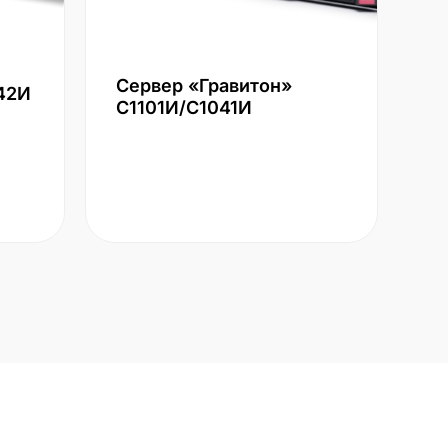
Сервер «Гравитон»
42И
С1101И/С1041И