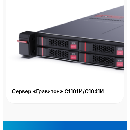
Сервер «Гравитон» С1101И/С1041И