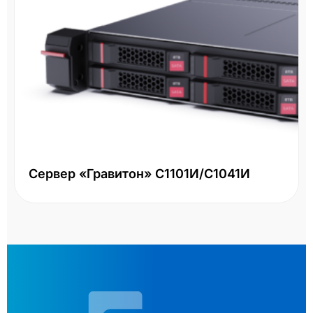
Сервер «Гравитон» С1101И/С1041И