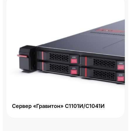
Сервер «Гравитон» С1101И/С1041И