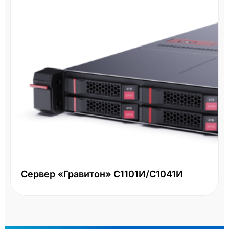
Сервер «Гравитон» С1101И/С1041И