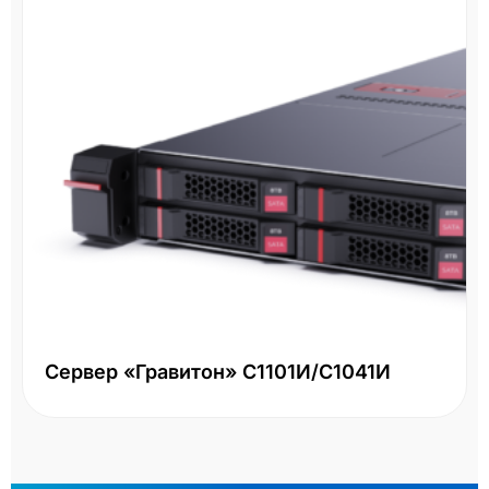
Сервер «Гравитон» С1101И/С1041И