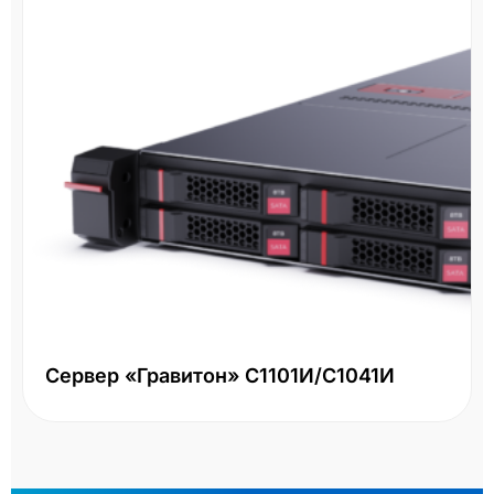
Сервер «Гравитон» С1101И/С1041И