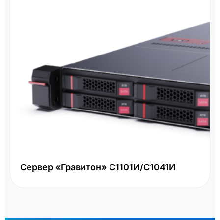
Сервер «Гравитон» С1101И/С1041И