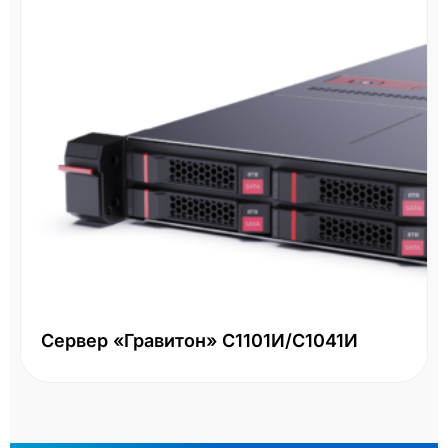
Сервер «Гравитон» С1101И/С1041И