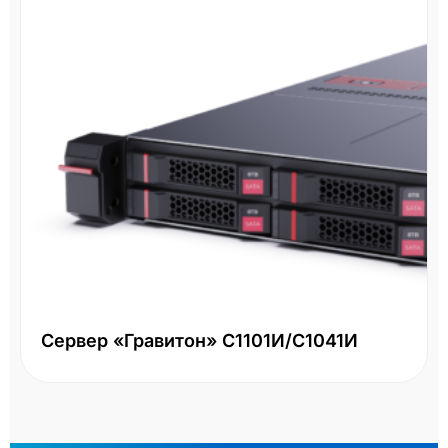
Сервер «Гравитон» С1101И/С1041И