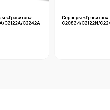
ры «Гравитон»
Серверы «Гравитон»
А/С2122А/С2242А
С2082И/С2122И/С22