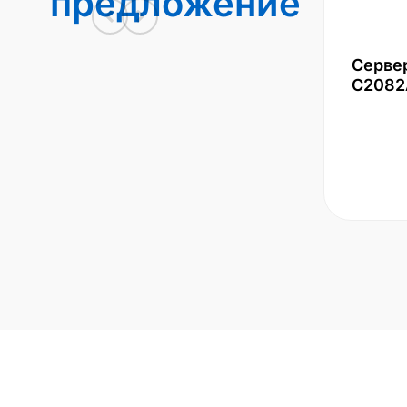
предложение
Серве
С2082