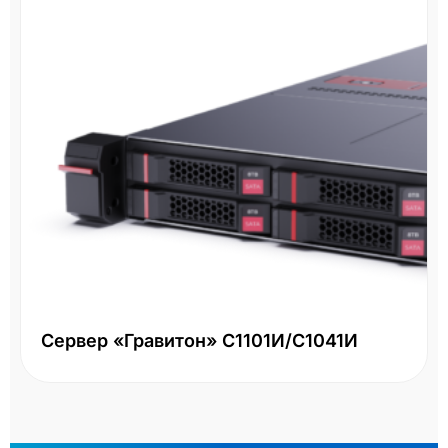
Сервер «Гравитон» С1101И/С1041И