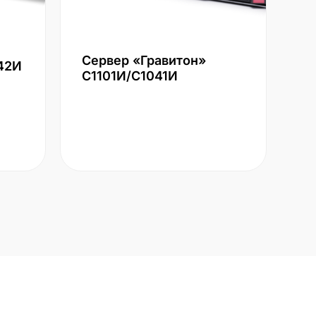
Сервер «Гравитон»
42И
С1101И/С1041И