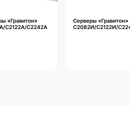
ры «Гравитон»
Серверы «Гравитон»
А/С2122А/С2242А
С2082И/С2122И/С22