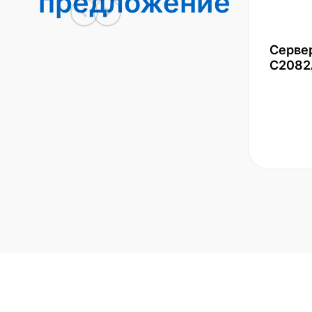
предложение
Серве
С2082