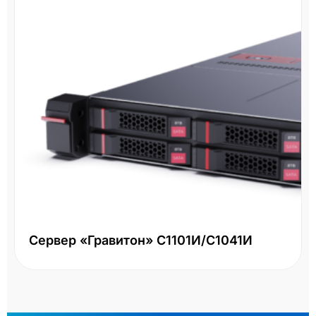
Сервер «Гравитон» С1101И/С1041И