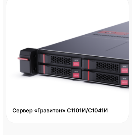
Сервер «Гравитон» С1101И/С1041И