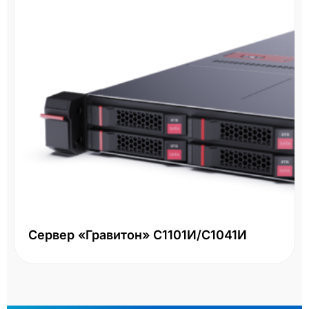
Сервер «Гравитон» С1101И/С1041И