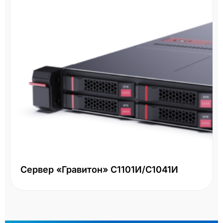
Сервер «Гравитон» С1101И/С1041И